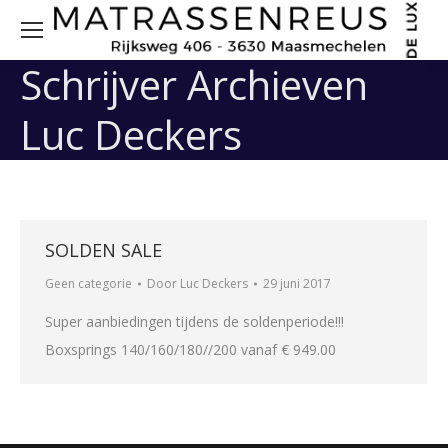
Sea
Schrijver Archieven
Luc Deckers
SOLDEN SALE
Geen categorie
Door
Luc Deckers
29 juni 2017
Super aanbiedingen tijdens de soldenperiode!!!
Boxsprings 140/160/180//200 vanaf € 949.00